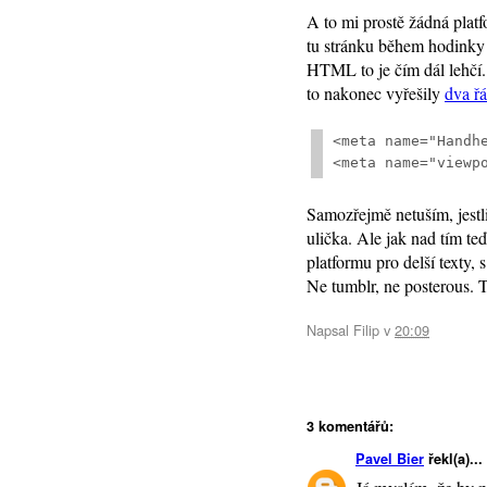
A to mi prostě žádná plat
tu stránku během hodinky 
HTML to je čím dál lehčí.
to nakonec vyřešily
dva ř
<meta name="Handhe
<meta name="viewp
Samozřejmě netuším, jestli
ulička. Ale jak nad tím te
platformu pro delší texty,
Ne tumblr, ne posterous. 
Napsal
Filip
v
20:09
3 komentářů:
Pavel Bier
řekl(a)...