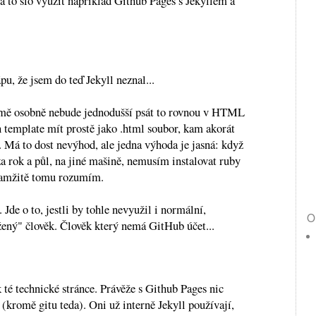
a to šlo využít například Github Pages s Jekyllem a
.
u, že jsem do teď Jekyll neznal...
 mě osobně nebude jednodušší psát to rovnou v HTML
n template mít prostě jako .html soubor, kam akorát
 Má to dost nevýhod, ale jedna výhoda je jasná: když
a rok a půl, na jiné mašině, nemusím instalovat ruby
okamžitě tomu rozumím.
. Jde o to, jestli by tohle nevyužil i normální,
O
žený" člověk. Člověk který nemá GitHub účet...
k té technické stránce. Právěže s Github Pages nic
 (kromě gitu teda). Oni už interně Jekyll používají,