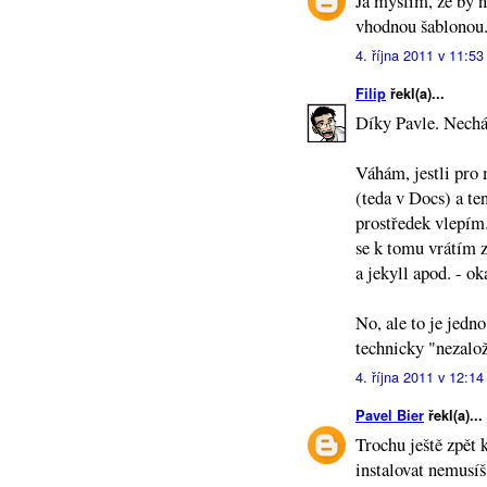
Já myslím, že by n
vhodnou šablonou
4. října 2011 v 11:53
Filip
řekl(a)...
Díky Pavle. Necháp
Váhám, jestli pro
(teda v Docs) a te
prostředek vlepím.
se k tomu vrátím z
a jekyll apod. - 
No, ale to je jedno
technicky "nezalo
4. října 2011 v 12:14
Pavel Bier
řekl(a)...
Trochu ještě zpět 
instalovat nemusíš