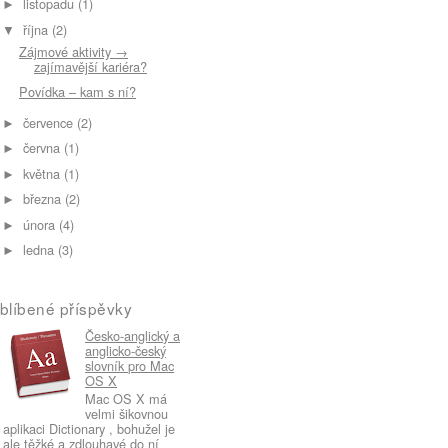
listopadu
(1)
►
října
(2)
▼
Zájmové aktivity →
zajímavější kariéra?
Povídka – kam s ní?
července
(2)
►
června
(1)
►
května
(1)
►
března
(2)
►
února
(4)
►
ledna
(3)
►
blíbené příspěvky
Česko-anglický a
anglicko-český
slovník pro Mac
OS X
Mac OS X má
velmi šikovnou
aplikaci Dictionary , bohužel je
ale těžké a zdlouhavé do ní