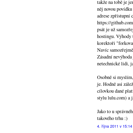
takže na tobě je j
něj novou povídku 
adrese zpřístupní 
https://github.co
psát je už samozře
hostingu. Výhody 
korektoři "forkova
Navíc samozřejmě 
Zásadní nevýhoda j
netechnické lidi, j
Osobně si myslím, 
je. Hodně asi zálež
cílovkou dané plat
stylu lulu.com) a j
Jako to u správné
takového trhu :)
4. října 2011 v 15:14