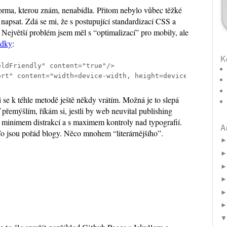
forma, kterou znám, nenabídla. Přitom nebylo vůbec těžké
napsat. Zdá se mi, že s postupující standardizací CSS a
 Největší problém jsem měl s “optimalizací” pro mobily, ale
ádky
:
K
ldFriendly" content="true"/>

ort" content="width=device-width, height=device-height, 
 se k téhle metodě ještě někdy vrátím. Možná je to slepá
ď přemýšlím, říkám si, jestli by web neuvítal publishing
 s minimem distrakcí a s maximem kontroly nad typografií.
A
To jsou pořád blogy. Něco mnohem “literárnějšího”.