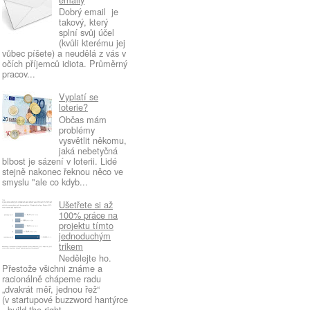
Dobrý email je
takový, který
splní svůj účel
(kvůli kterému jej
vůbec píšete) a neudělá z vás v
očích příjemců idiota. Průměrný
pracov...
Vyplatí se
loterie?
Občas mám
problémy
vysvětlit někomu,
jaká nebetyčná
blbost je sázení v loterii. Lidé
stejně nakonec řeknou něco ve
smyslu "ale co kdyb...
Ušetřete si až
100% práce na
projektu tímto
jednoduchým
trikem
Nedělejte ho.
Přestože všichni známe a
racionálně chápeme radu
„dvakrát měř, jednou řež“
(v startupové buzzword hantýrce
„ build the right...