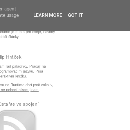
er-agent
rate usage
LEARN MORE
GOT IT
ntime je místo pro eseje, návody
delší články.
ilip Hráček
m rád palačinky. Pracuji na
ogramovacím jazyku
. Píšu
teraktivní knížku
.
m na Runtime chci psát cokoliv,
 se nehodí nikam jinam
.
ůstaňte ve spojení