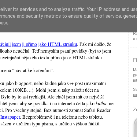
liver its services and to analyze traffic. Your IP address and us
rmance and security metrics to ensure quality of service, gene
buse.
s ní?
Ru
a 
eřejnil jsem ji přímo jako HTML stránku
. Pak mi došlo, že
louho neudělal. Teď nemyslím psaní povídky (byť to jsem
e uveřejnění nějakého textu přímo jako HTML stránku.
F
Má
amená “návrat ke kořenům”.
pr
in
ku jako blogpost, nebo klidně jako G+ post (maximální
Se
 kolem 100KB…). Mohl jsem si taky založit účet na
co
 Bylo by to asi rychlejší. Ale chtěl jsem mít co největší
htěl jsem, aby se povídka i na internetu četla jako
kniha
, ne
Z
cí. Pro všechny stejně. Bez nutnosti zapínat Safari Reader
s
Instapaper
. Bezproblémově i na telefonu nebo tabletu.
ysázen v určitém typu písma, s určitou výškou řádků,