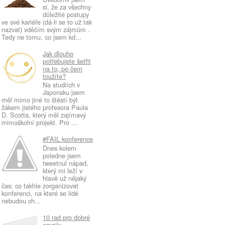
si, že za všechny
důležité postupy
ve své kariéře (dá-li se to už tak
nazvat) vděčím svým zájmům .
Tedy ne tomu, co jsem kd...
Jak dlouho
potřebujete šetřit
na to, po čem
toužíte?
Na studiích v
Japonsku jsem
měl mimo jiné to štěstí být
žákem jistého profesora Paula
D. Scotta, který měl zajímavý
mimoškolní projekt. Pro ...
#FAIL konference
Dnes kolem
poledne jsem
tweetnul nápad,
který mi leží v
hlavě už nějaký
čas: co takhle zorganizovat
konferenci, na které se lidé
nebudou ch...
10 rad pro dobré
emaily