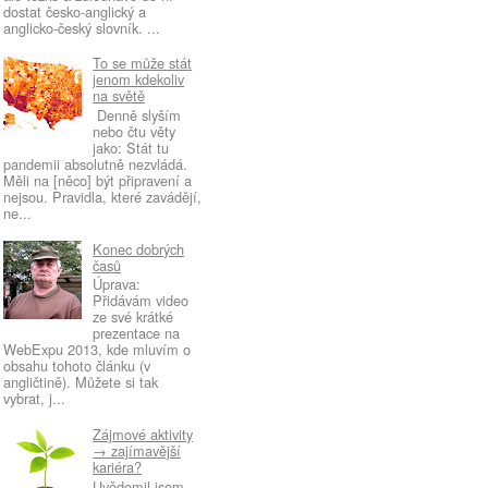
dostat česko-anglický a
anglicko-český slovník. ...
To se může stát
jenom kdekoliv
na světě
Denně slyším
nebo čtu věty
jako: Stát tu
pandemii absolutně nezvládá.
Měli na [něco] být připravení a
nejsou. Pravidla, které zavádějí,
ne...
Konec dobrých
časů
Úprava:
Přidávám video
ze své krátké
prezentace na
WebExpu 2013, kde mluvím o
obsahu tohoto článku (v
angličtině). Můžete si tak
vybrat, j...
Zájmové aktivity
→ zajímavější
kariéra?
Uvědomil jsem