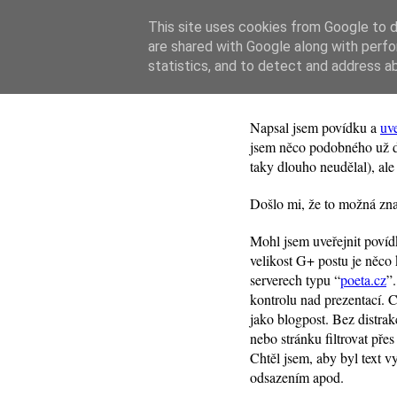
This site uses cookies from Google to de
are shared with Google along with perfo
2. října 2011 ↴
statistics, and to detect and address a
Povídka – kam 
Napsal jsem povídku a
uv
jsem něco podobného už d
taky dlouho neudělal), al
Došlo mi, že to možná zn
Mohl jsem uveřejnit povíd
velikost G+ postu je něco
serverech typu “
poeta.cz
”.
kontrolu nad prezentací. C
jako blogpost. Bez distrak
nebo stránku filtrovat pře
Chtěl jsem, aby byl text v
odsazením apod.