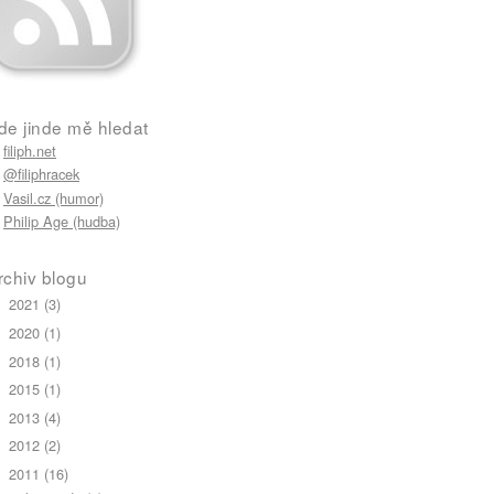
de jinde mě hledat
filiph.net
user-scalable=no"/>
@filiphracek
Vasil.cz (humor)
Philip Age (hudba)
rchiv blogu
2021
(3)
►
2020
(1)
►
2018
(1)
►
2015
(1)
►
2013
(4)
►
2012
(2)
►
2011
(16)
▼