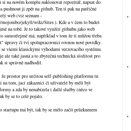
en si na novém komplu naklonovat repozitář, napsat do
a pushnout ji zpět na github. Ten ti pak na patřičné
celý web (viz seznam -
m/mojombo/jekyll/wiki/Sites ). Kde a v čem to budeš
jmě na tobě. Je to takové využití githubu jako web
to samozřejmě má, například v tom že ti můžou třeba
t" úpravy či tví spolupracovníci rovnou nové povídky.
se všemi klasickými výhodami verzovacího systému.
e ale také jasná a to zbytečná technická složitost pro
ak si správně nadhodil.
že prostor pro určitou self-publishing platformu tu
í na tom, jací zákazníci či uživatelé by měli být
formy a zda by nenabízela i další služby (něco ve
ak by se to celé pojalo.
ho startupu má být, tak by se mělo začít průzkumem