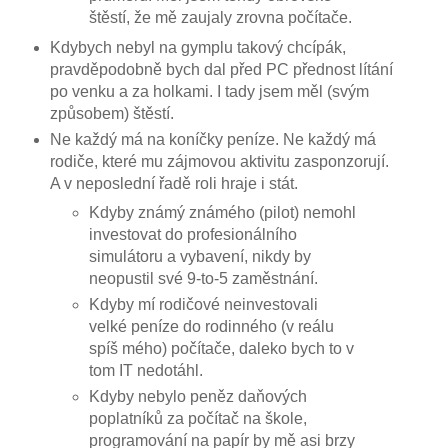
štěstí, že mě zaujaly zrovna počítače.
Kdybych nebyl na gymplu takový chcípák,
pravděpodobně bych dal před PC přednost lítání
po venku a za holkami. I tady jsem měl (svým
způsobem) štěstí.
Ne každý má na koníčky peníze. Ne každý má
rodiče, které mu zájmovou aktivitu zasponzorují.
A v neposlední řadě roli hraje i stát.
Kdyby známý známého (pilot) nemohl
investovat do profesionálního
simulátoru a vybavení, nikdy by
neopustil své 9-to-5 zaměstnání.
Kdyby mí rodičové neinvestovali
velké peníze do rodinného (v reálu
spíš mého) počítače, daleko bych to v
tom IT nedotáhl.
Kdyby nebylo peněz daňových
poplatníků za počítač na škole,
programování na papír by mě asi brzy