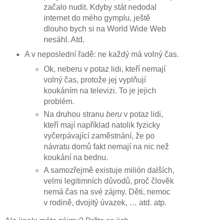
začalo nudit. Kdyby stát nedodal
internet do mého gymplu, ještě
dlouho bych si na World Wide Web
nesáhl. Atd.
A v neposlední řadě: ne každý má volný čas.
Ok, neberu v potaz lidi, kteří nemají
volný čas, protože jej vyplňují
koukáním na televizi. To je jejich
problém.
Na druhou stranu
beru
v potaz lidi,
kteří mají například natolik fyzicky
vyčerpávající zaměstnání, že po
návratu domů fakt nemají na nic než
koukání na bednu.
A samozřejmě existuje milión dalších,
velmi legitimních důvodů, proč člověk
nemá čas na své zájmy. Děti, nemoc
v rodině, dvojitý úvazek, … atd. atp.