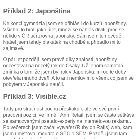
Příklad 2: Japonština
Ke konci gymnázia jsem se přihlásil do kurzů japonštiny.
Všichni to brali jako úlet, mnozí se nahlas divili, proč se
někdo v ČR učí zrovna japonsky. Sám jsem to nevěděl.
Našel jsem tehdy plakátek na chodbě a připadlo mi to
zajímavé.
O pár let později jsem právě díky znalosti japonštiny
odcestoval na necelý rok do Ósaky. Už jenom samotná
zmínka o tom, že jsem byl rok v Japonsku, mi od té doby
otevřela mnoho dveří. A to ani nemluvím o všem, co jsem se
pobytem v Japonsku naučil.
Příklad 3: Visible.cz
Tady pro stručnost trochu přeskakuji, ale ve své první
pracovní pozici, ve firmě FAnn Retail, jsem se často setkával
se samozvanými pseudo-experty na internetovou reklamu.
Po večerech jsem začal vytvářet (Ruby on Rails) web, kam
jsem umisťoval moudra o SEO a SEM. Později jsem tam