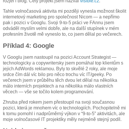
rozjel i blog. Celý projekt jsem nazval
visible.cz
.
Tahle volnočasová aktivita mi později vynesla možnost školit
internetový marketing pro společnost Nicom — a nepřímo
pak i pozici v Googlu. Svoji 9-to-5 práci ve FAnnu jsem
odváděl myslím velmi dobře, ale na další stupínek v mém
profesním životě mě vyneslo to, co jsem dělal po večerech.
Příklad 4: Google
V Googlu jsem nastoupil na pozici Account Strategist —
technologicky a copywritersky jsem pomáhal top klientům s
jejich AdWords reklamou. Byly to skvělé 2 roky, ale moje
srdce čím dál víc bilo pro něco trochu víc IT/geeky. Po
večerech jsem v průběhu těch dvou let dělal na několika
málo interních projektech a na několika málo vlastních
věcech — vše se točilo kolem programování.
Zhruba před rokem jsem přestoupil na svoji současnou
pozici, která je mnohem víc o technologiích. Pochopitelně mi
k tomu pomohl i nadprůměrný výkon v “9-to-5” aktivitách, ale
moje
volnočasové
IT projektíky měly nejméně stejný podíl.