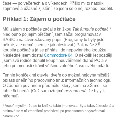
čase — po večerech a o víkendech. Přišlo mi to natolik
zajímavé a úžasné zjištění, že jsem se o něj rozhodl podělit.
Příklad 1: Zájem o počítače
Můj zájem o počítače začal s knížkou
Tak funguje počítač
.*
Nedlouho po jejím přečtení jsem začal programovat v
BASICu na čtverečkovaný papír. (Programy to byly jistě
pěkné, ale neměl jsem je jak otestovat.) Pak naše ZŠ
koupila počítač a já se přihlásil do nepovinného kroužku.
Následně jsem dostal
Commodore 64
. O několik let později
jsem své rodiče donutil koupit neuvěřitelně drahé PC a v
jeho přítomnosti strávil většinu volného času svého mládí.
Tenhle koníček mi otevřel dveře do možná nejdynamičtější
oblasti dnešního pracovního trhu: informačních technologií.
O žádném povinném předmětu, který jsem na ZŠ měl, se
tohle říct nedá. (Což samozřejmě
neznamená
, že byly k
ničemu!)
* Aspoň myslím, že se ta knížka takto jmenovala. Byla taková kreslená a
hrdinové se v ní zmenšení procházeli po procesorech a vysvětlovali
binární kód.