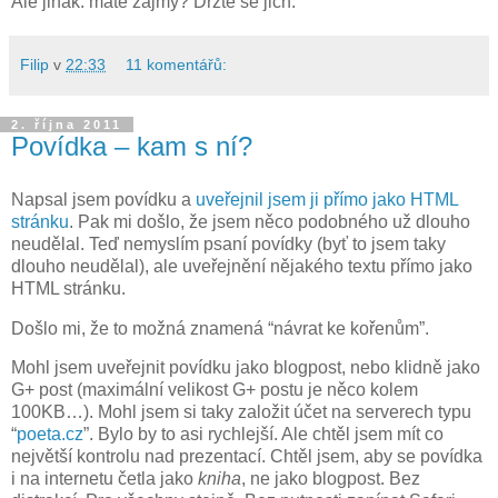
Ale jinak: máte zájmy? Držte se jich.
Filip
v
22:33
11 komentářů:
2. října 2011
Povídka – kam s ní?
Napsal jsem povídku a
uveřejnil jsem ji přímo jako HTML
stránku
. Pak mi došlo, že jsem něco podobného už dlouho
neudělal. Teď nemyslím psaní povídky (byť to jsem taky
dlouho neudělal), ale uveřejnění nějakého textu přímo jako
HTML stránku.
Došlo mi, že to možná znamená “návrat ke kořenům”.
Mohl jsem uveřejnit povídku jako blogpost, nebo klidně jako
G+ post (maximální velikost G+ postu je něco kolem
100KB…). Mohl jsem si taky založit účet na serverech typu
“
poeta.cz
”. Bylo by to asi rychlejší. Ale chtěl jsem mít co
největší kontrolu nad prezentací. Chtěl jsem, aby se povídka
i na internetu četla jako
kniha
, ne jako blogpost. Bez