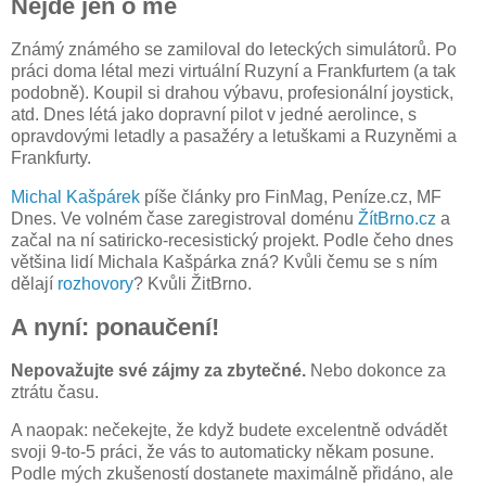
Nejde jen o mě
Známý známého se zamiloval do leteckých simulátorů. Po
práci doma létal mezi virtuální Ruzyní a Frankfurtem (a tak
podobně). Koupil si drahou výbavu, profesionální joystick,
atd. Dnes létá jako dopravní pilot v jedné aerolince, s
opravdovými letadly a pasažéry a letuškami a Ruzyněmi a
Frankfurty.
Michal Kašpárek
píše články pro FinMag, Peníze.cz, MF
Dnes. Ve volném čase zaregistroval doménu
ŽítBrno.cz
a
začal na ní satiricko-recesistický projekt. Podle čeho dnes
většina lidí Michala Kašpárka zná? Kvůli čemu se s ním
dělají
rozhovory
? Kvůli ŽitBrno.
A nyní: ponaučení!
Nepovažujte své zájmy za zbytečné.
Nebo dokonce za
ztrátu času.
A naopak: nečekejte, že když budete excelentně odvádět
svoji 9-to-5 práci, že vás to automaticky někam posune.
Podle mých zkušeností dostanete maximálně přidáno, ale