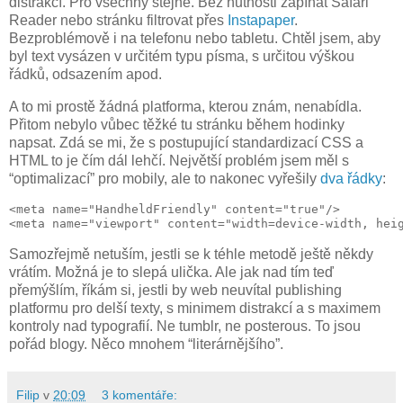
distrakcí. Pro všechny stejně. Bez nutnosti zapínat Safari
Reader nebo stránku filtrovat přes
Instapaper
.
Bezproblémově i na telefonu nebo tabletu. Chtěl jsem, aby
byl text vysázen v určitém typu písma, s určitou výškou
řádků, odsazením apod.
A to mi prostě žádná platforma, kterou znám, nenabídla.
Přitom nebylo vůbec těžké tu stránku během hodinky
napsat. Zdá se mi, že s postupující standardizací CSS a
HTML to je čím dál lehčí. Největší problém jsem měl s
“optimalizací” pro mobily, ale to nakonec vyřešily
dva řádky
:
<meta name="HandheldFriendly" content="true"/>

<meta name="viewport" content="width=device-width, hei
Samozřejmě netuším, jestli se k téhle metodě ještě někdy
vrátím. Možná je to slepá ulička. Ale jak nad tím teď
přemýšlím, říkám si, jestli by web neuvítal publishing
platformu pro delší texty, s minimem distrakcí a s maximem
kontroly nad typografií. Ne tumblr, ne posterous. To jsou
pořád blogy. Něco mnohem “literárnějšího”.
Filip
v
20:09
3 komentáře: