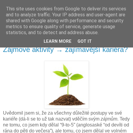
This site uses cookies from Google to deliver its services
Run
and to analyze traffic. Your IP address and user-agent are
time
shared with Google along with performance and security
metrics to ensure quality of service, generate usage
Runtime je místo pro eseje, návody a delší články.
statistics, and to detect and address abuse.
LEARN MORE
GOT IT
6. října 2011
Zájmové aktivity → zajímavější kariéra?
Uvědomil jsem si, že za všechny důležité postupy ve své
kariéře (dá-li se to už tak nazvat) vděčím svým
zájmům
. Tedy
ne tomu, co jsem kdy dělal “9-to-5” (anglosaské “od devíti od
rána do pěti do večera”), ale tomu, co jsem dělal ve volném