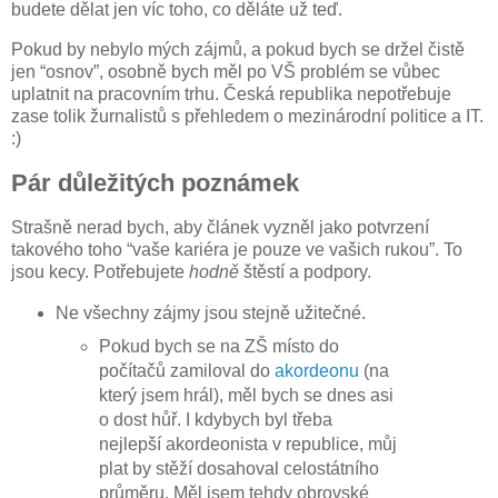
budete dělat jen víc toho, co děláte už teď.
Pokud by nebylo mých zájmů, a pokud bych se držel čistě
jen “osnov”, osobně bych měl po VŠ problém se vůbec
uplatnit na pracovním trhu. Česká republika nepotřebuje
zase tolik žurnalistů s přehledem o mezinárodní politice a IT.
:)
Pár důležitých poznámek
Strašně nerad bych, aby článek vyzněl jako potvrzení
takového toho “vaše kariéra je pouze ve vašich rukou”. To
jsou kecy. Potřebujete
hodně
štěstí a podpory.
Ne všechny zájmy jsou stejně užitečné.
Pokud bych se na ZŠ místo do
počítačů zamiloval do
akordeonu
(na
který jsem hrál), měl bych se dnes asi
o dost hůř. I kdybych byl třeba
nejlepší akordeonista v republice, můj
plat by stěží dosahoval celostátního
průměru. Měl jsem tehdy obrovské