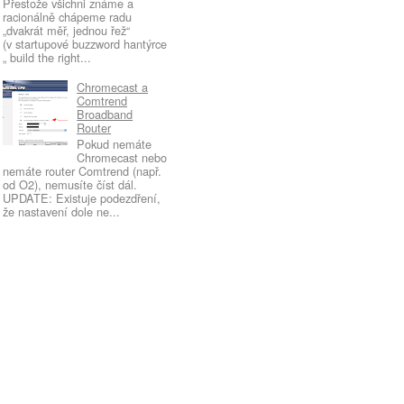
Přestože všichni známe a
racionálně chápeme radu
„dvakrát měř, jednou řež“
(v startupové buzzword hantýrce
„ build the right...
Chromecast a
Comtrend
Broadband
Router
Pokud nemáte
Chromecast nebo
nemáte router Comtrend (např.
od O2), nemusíte číst dál.
UPDATE: Existuje podezdření,
že nastavení dole ne...