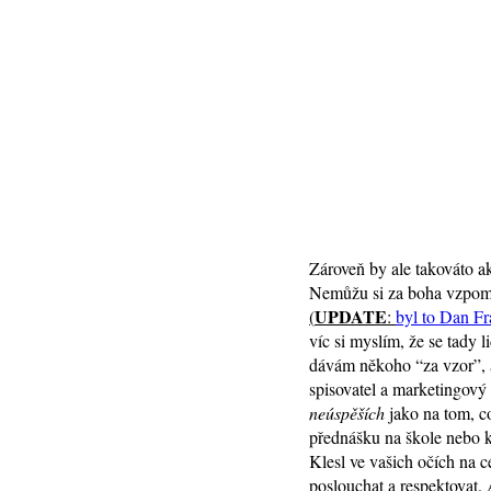
Zároveň by ale takováto ak
Nemůžu si za boha vzpome
UPDATE
(
:
byl to Dan Fr
víc si myslím, že se tady 
dávám někoho “za vzor”, 
spisovatel a marketingový 
neúspěších
jako na tom, c
přednášku na škole nebo ko
Klesl ve vašich očích na c
poslouchat a respektovat