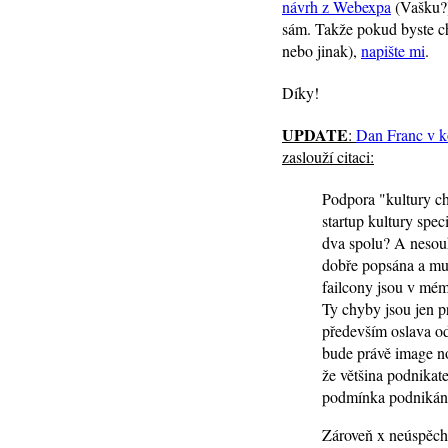
návrh z Webexpa
(Vašku?)
sám. Takže pokud byste cht
nebo jinak),
napište mi
.
Díky!
UPDATE
:
Dan Franc v k
zaslouží citaci:
Podpora "kultury ch
startup kultury spec
dva spolu? A nesou
dobře popsána a mus
failcony jsou v mém 
Ty chyby jsou jen p
především oslava od
bude právě image n
že většina podnikate
podmínka podnikání
Zároveň x neúspěchu