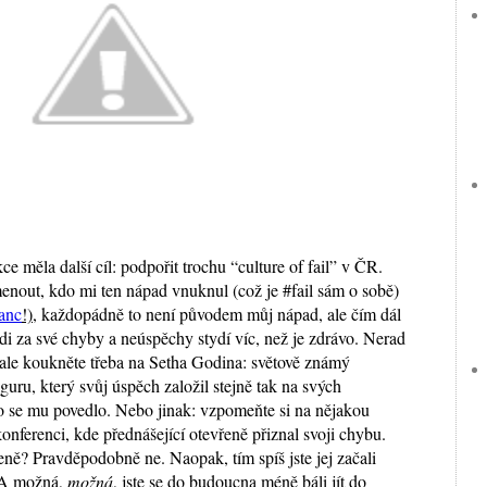
ce měla další cíl: podpořit trochu “culture of fail” v ČR.
nout, kdo mi ten nápad vnuknul (což je #fail sám o sobě)
anc
!)
, každopádně to není původem můj nápad, ale čím dál
lidi za své chyby a neúspěchy stydí víc, než je zdrávo. Nerad
ale koukněte třeba na Setha Godina: světově známý
guru, který svůj úspěch založil stejně tak na svých
o se mu povedlo. Nebo jinak: vzpomeňte si na nějakou
nferenci, kde přednášející otevřeně přiznal svoji chybu.
eně? Pravděpodobně ne. Naopak, tím spíš jste jej začali
. A možná,
možná
, jste se do budoucna méně báli jít do