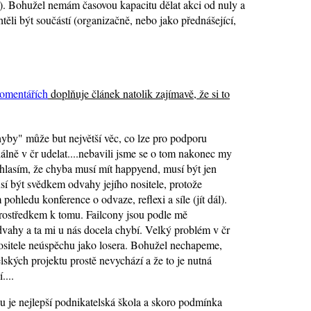
. Bohužel nemám časovou kapacitu dělat akci od nuly a
ěli být součástí (organizačně, nebo jako přednášející,
omentářích
doplňuje článek natolik zajímavě, že si to
yby" může but největší věc, co lze pro podporu
iálně v čr udelat....nebavili jsme se o tom nakonec my
hlasím, že chyba musí mít happyend, musí být jen
í být svědkem odvahy jejího nositele, protože
pohledu konference o odvaze, reflexi a síle (jít dál).
rostředkem k tomu. Failcony jsou podle mě
vahy a ta mi u nás docela chybí. Velký problém v čr
ositele neúspěchu jako losera. Bohužel nechapeme,
lských projektu prostě nevychází a že to je nutná
....
 je nejlepší podnikatelská škola a skoro podmínka