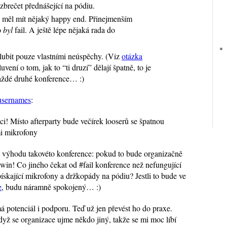
zbrečet přednášející na pódiu.
y měl mít nějaký happy end. Přinejmenším
o
byl
fail. A ještě lépe nějaká rada do
lubit pouze vlastními neúspěchy. (Viz
otázka
luvení o tom, jak to “ti druzí” dělají špatně, to je
každé druhé konference… :)
usernames
:
nci! Místo afterparty bude večírek looserů se špatnou
mi mikrofony
u výhodu takovéto konference: pokud to bude organizačně
 #win! Co jiného čekat od #fail konference než nefungující
pískající mikrofony a držkopády na pódiu? Jestli to bude ve
e
, budu náramně spokojený… :)
 potenciál i podporu. Teď už jen převést ho do praxe.
dyž se organizace ujme někdo jiný, takže se mi moc líbí