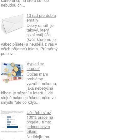
konferenci, na které se lidé
nebudou ch...
10 rad pro dobré
emaily
Dobrý email je
takový, který
splní svůj účel
(kvůli kterému jej
vůbec píšete) a neudělá z vás v
očích příjemců idiota. Průměrný
pracov...
Vyplatí se
loterie?
Občas mám
problémy
vysvětlit někomu,
jaká nebetyčná
blbost je sázení v loterii. Lidé
stejně nakonec řeknou něco ve
smyslu "ale co kdyb...
Ušetřete si až
100% práce na
projektu tímto
jednoduchým
trikem
Nedělejte ho.