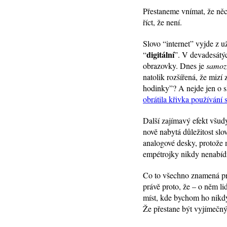
Přestaneme vnímat, že něc
říct, že není.
Slovo “internet” vyjde z už
digitální
“
”. V devadesátých
obrazovky. Dnes je
samoz
natolik rozšířená, že mizí 
hodinky”? A nejde jen o s
obrátila křivka používání s
Další zajímavý efekt všudyp
nově nabytá důležitost sl
analogové desky, protože m
empétrojky nikdy nenabíd
Co to všechno znamená pro
právě proto, že – o něm l
míst, kde bychom ho nikdy
Že přestane být vyjímečný