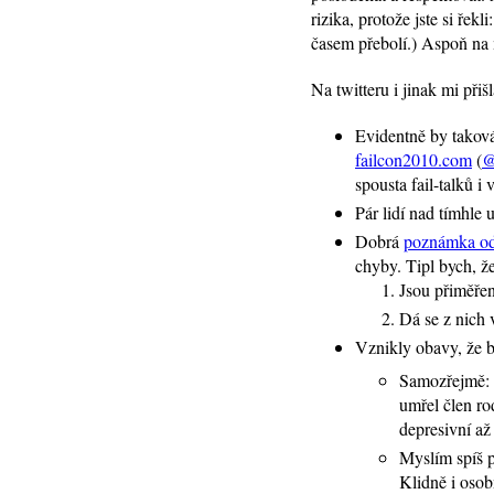
rizika, protože jste si řek
časem přebolí.) Aspoň na 
Na twitteru i jinak mi přiš
Evidentně by taková
failcon2010.com
(
@
spousta fail-talků i
Pár lidí nad tímhle
Dobrá
poznámka o
chyby. Tipl bych, že
Jsou přiměřen
Dá se z nich 
Vznikly obavy, že b
Samozřejmě: p
umřel člen ro
depresivní až
Myslím spíš p
Klidně i osob