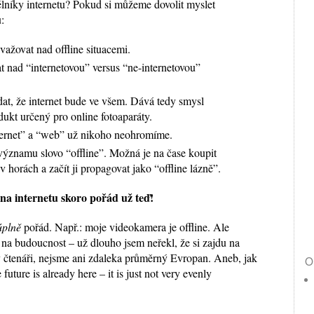
lníky internetu? Pokud si můžeme dovolit myslet
:
ažovat nad offline situacemi.
 nad “internetovou” versus “ne-internetovou”
t, že internet bude ve všem. Dává tedy smysl
dukt určený pro online fotoaparáty.
nternet” a “web” už nikoho neohromíme.
ýznamu slovo “offline”. Možná je na čase koupit
 horách a začít ji propagovat jako “offline lázně”.
 na internetu skoro pořád už teď!
úplně
pořád. Např.: moje videokamera je offline. Ale
 na budoucnost – už dlouho jsem neřekl, že si zajdu na
ilý čtenáři, nejsme ani zdaleka průměrný Evropan. Aneb, jak
O
 future is already here – it is just not very evenly