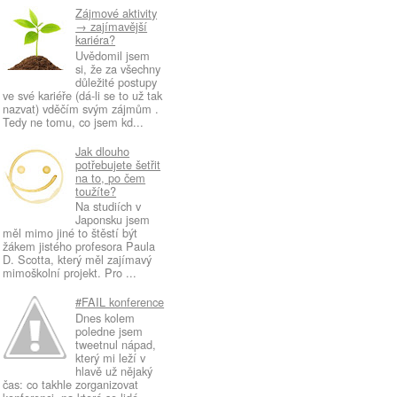
Zájmové aktivity
→ zajímavější
kariéra?
Uvědomil jsem
si, že za všechny
důležité postupy
ve své kariéře (dá-li se to už tak
nazvat) vděčím svým zájmům .
Tedy ne tomu, co jsem kd...
Jak dlouho
potřebujete šetřit
na to, po čem
toužíte?
Na studiích v
Japonsku jsem
měl mimo jiné to štěstí být
žákem jistého profesora Paula
D. Scotta, který měl zajímavý
mimoškolní projekt. Pro ...
#FAIL konference
Dnes kolem
poledne jsem
tweetnul nápad,
který mi leží v
hlavě už nějaký
čas: co takhle zorganizovat