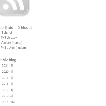
de jinde mě hledat
filiph.net
@filiphracek
Vasil.cz (humor)
Philip Age (hudba)
rchiv blogu
2021
(3)
►
2020
(1)
►
2018
(1)
►
2015
(1)
►
2013
(4)
►
2012
(2)
►
2011
(16)
▼