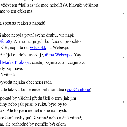
li: vždyť ten #fail zas tak moc nebolí! (A hlavně: většinou
mě to ten efekt má.
la spousta reakcí a nápadů:
 akce nebyla první svého druhu, viz např.:
fero8
). A v rámci jiných konferencí proběhlo
 v ČR, např. ta od
@fczbkk
na Webexpu.
 už nějakou dobu uvažuje,
třeba Webexpo
. Yay!
d Marka Prokopa
: existují zajímavé a nezajímavé
 ty zajímavé:
ě vtipné.
vyvodit nějaká obecnější rada.
ude taková konference příliš smutná (
viz @virtone
).
okud by všichni přednášeli o tom, jak jim
diny nebo jak přišli o ruku, bylo by to
 až. Ale to jsem neměl úplně na mysli.
rofesní chyby (ať už vtipné nebo méně vtipné).
ní, ale rozhodně by nemělo být cílem