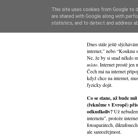
This site uses cookies from Google to de
are shared with Google along with perfo
28. února 2011 ↴
statistics, and to detect and address a
Konec interne
Dnes stále ještě slýchávám
internet,” nebo “Kouknu se
Ne, že by si snad někdo my
místo
. Internet prostě jen
Čech má na internet připo
když chce na internet, mus
fyzicky dojít.
Co se stane, až bude mít 
(řekněme v Evropě) přís
odkudkoliv?
Už nebudeme
internetu”, protože intern
fotoaparátech, diktafonech
ale samozřejmost.