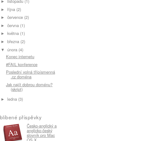
listopadu
(1)
►
října
(2)
►
července
(2)
►
června
(1)
►
května
(1)
►
března
(2)
►
února
(4)
▼
Konec internetu
#FAIL konference
Poslední volná třípísmenná
.cz doména
Jak najít dobrou doménu?
(skript)
ledna
(3)
►
blíbené příspěvky
Česko-anglický a
anglicko-český
slovník pro Mac
OS X