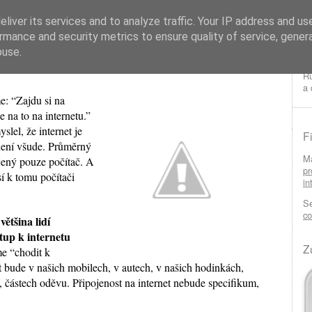
liver its services and to analyze traffic. Your IP address and us
rmance and security metrics to ensure quality of service, gene
buse.
tu
Ru
a 
e: “Zajdu si na
 na to na internetu.”
slel, že internet je
F
 není všude. Průměrný
Má
jený pouze počítač. A
pr
í k tomu počítači
in
Se
co
většina lidí
tup k internetu
Z
 “chodit k
et bude v našich mobilech, v autech, v našich hodinkách,
, částech oděvu. Připojenost na internet nebude specifikum,