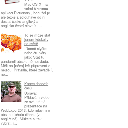
Mac OS X má
velmi šikovnou
aplikaci Dictionary , bohužel je
ale těžké a zdlouhavé do ní
dostat česko-anglický a
anglicko-český slovník. ...
To se může stát
jenom kdekoliv
na světě
Denně slyším
nebo čtu věty
jako: Stát tu
pandemii absolutně nezvládá.
Měli na [něco] být připravení a
nejsou. Pravidla, které zavádějí,
ne...
Konec dobrých
časů
Úprava:
Přidávám video
ze své krátké
prezentace na
WebExpu 2013, kde mluvím o
obsahu tohoto článku (v
angličtině). Můžete si tak
vybrat, j...