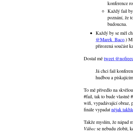
konference ro
Každý fail b
poznání, že t
budoucna.
Každý by se měl ch
@Marek_Baco
.) M
přirozená součást 
Dostal mě
tweet @nofree
Já chci fail konfere
hudbou a pískající
To mě přivedlo na skvělo
#fail, tak to bude vlastně
wifi, vypadávající obraz, 
finále vypadat
nějak takhl
Takže myslím, že nápad má
Vůbec
se nebudu zlobit, k