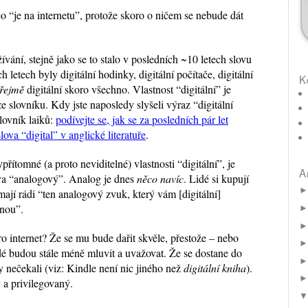
o “je na internetu”, protože skoro o ničem se nebude dát
ívání, stejně jako se to stalo v posledních ~10 letech slovu
 letech byly digitální hodinky, digitální počítače, digitální
K
řejmě
digitální skoro všechno. Vlastnost “digitální” je
ze slovníku. Kdy jste naposledy slyšeli výraz “digitální
lovník laiků:
podívejte se, jak se za posledních pár let
lova “digital” v anglické literatuře
.
řítomné (a proto neviditelné) vlastnosti “digitální”, je
A
ova “analogový”. Analog je dnes
něco navíc
. Lidé si kupují
ají rádi “ten analogový zvuk, který vám [digitální]
nou”.
 internet? Že se mu bude dařit skvěle, přestože – nebo
idé budou stále méně mluvit a uvažovat. Že se dostane do
 nečekali (viz: Kindle není nic jiného než
digitální kniha
).
 a privilegovaný.