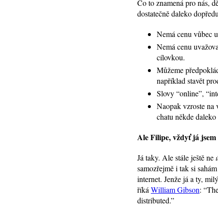
Co to znamená pro nás, dě
dostatečně daleko dopředu
Nemá cenu vůbec uv
Nemá cenu uvažovat
cílovkou.
Můžeme předpokláda
například stavět pro
Slovy “online”, “i
Naopak vzroste na v
chatu někde daleko v
Ale Filipe, vždyť já jsem
Já taky. Ale stále ještě ne
samozřejmě i tak si sahám
internet. Jenže já a ty, m
říká
William Gibson
: “The
distributed.”