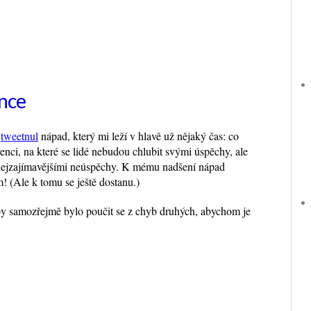
nce
m
tweetnul
nápad, který mi leží v hlavě už nějaký čas: co
enci, na které se lidé nebudou chlubit svými úspěchy, ale
nejzajímavějšími neúspěchy. K mému nadšení nápad
! (Ale k tomu se ještě dostanu.)
by samozřejmě bylo poučit se z chyb druhých, abychom je