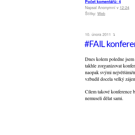
Počet komentářů: 4
Napsal
Anonymní
v
12:24
Štítky:
Web
10. února 2011 ↴
#FAIL konfere
Dnes kolem poledne jse
takhle zorganizovat konfer
naopak svými největšími/
vzbudil docela velký zájem
Cílem takové konference 
nemuseli dělat sami.